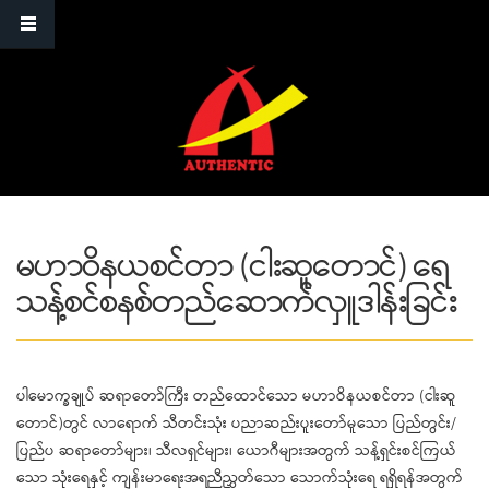
Skip to main content
မဟာဝိနယစင်တာ (ငါးဆူတောင်) ရေ
သန့်စင်စနစ်တည်ဆောက်လှူဒါန်းခြင်း
ပါမောက္ခချုပ် ဆရာတော်ကြီး တည်ထောင်သော မဟာဝိနယစင်တာ (ငါးဆူ
တောင်)တွင် လာရောက် သီတင်းသုံး ပညာဆည်းပူးတော်မူသော ပြည်တွင်း/
ပြည်ပ ဆရာတော်များ၊ သီလရှင်များ၊ ယောဂီများအတွက် သန့်ရှင်းစင်ကြယ်
သော သုံးရေနှင့် ကျန်းမာရေးအရညီညွှတ်သော သောက်သုံးရေ ရရှိရန်အတွက်