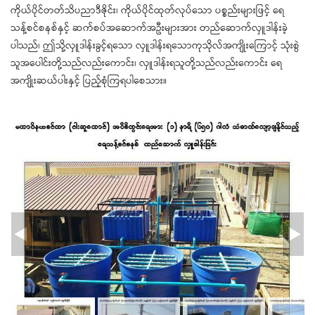
ကိုယ်ပိုင်တတ်သိပညာဒီဇိုင်း၊ ကိုယ်ပိုင်ထုတ်လုပ်သော ပစ္စည်းများဖြင့် ရေ
သန့်စင်စနစ်နှင့် ဆက်စပ်အဆောက်အဦးများအား တည်ဆောက်လှူဒါန်းခဲ့
ပါသည်၊ ဤသို့လှူဒါန်းခွင့်ရသော လှူဒါန်းရသောကုသိုလ်အကျိုးကြောင့် သုံးစွဲ
သူအပေါင်းတို့သည်လည်းကောင်း၊ လှူဒါန်းရသူတို့သည်လည်းကောင်း ရေ
အကျိုးဆယ်ပါးနှင့် ပြည့်စုံကြရပါစေသား။