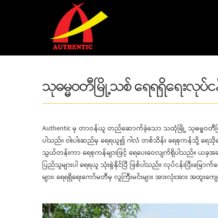
Skip to main content
သုဓမ္မဝတီမြို့သစ် ရေရရှိရေးလုပ်ငန
Authentic မှ တာဝန်ယူ တည်ဆောက်ခဲ့သော သထုံမြို့ သုဓမ္မဝတီမြို့သ
ပါသည်။ ဝါးပါးဆည်မှ ရေရယူ၍ ဂါလံ တစ်သိန်း ရေစုကန်သို့ ရေသိုလှ
သွယ်တန်းကာ ရေစုကန်များဖြင့် ရေပေးဝေလျက်ရှိပါသည်။ ယခုအခါ 
ပြည်သူများပါ ရေရယူ သုံးစွဲနိုင်ပြီ ဖြစ်ပါသည်။ လုပ်ငန်းပြီးမြော
များ၊ ရေရရှိရေးကော်မတီမှ လူကြီးမင်းများ အားလုံးအား အထူးကျေ