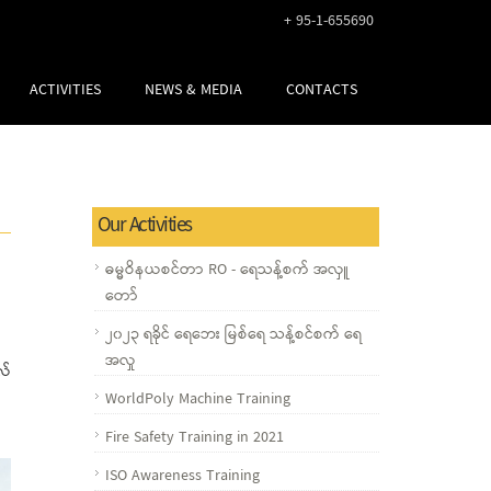
+ 95-1-655690
ACTIVITIES
NEWS & MEDIA
CONTACTS
Our Activities
ဓမ္မဝိနယစင်တာ RO - ရေသန့်စက် အလှူ
တော်
၂၀၂၃ ရခိုင် ရေဘေး မြစ်ရေ သန့်စင်စက် ရေ
အလှု
လ်
WorldPoly Machine Training
Fire Safety Training in 2021
ISO Awareness Training