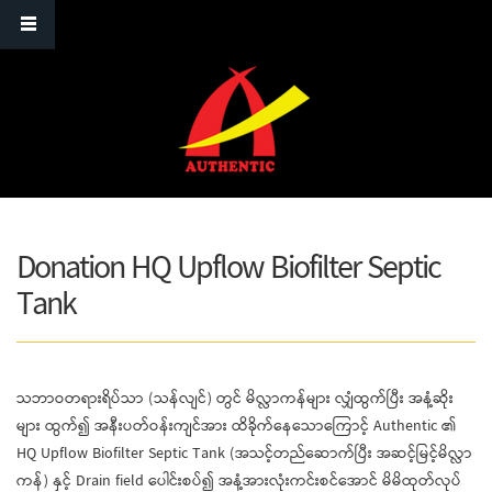
Skip to main content
Donation HQ Upflow Biofilter Septic
Tank
သဘာဝတရားရိပ်သာ (သန်လျင်) တွင် မိလ္လာကန်များ လျှံထွက်ပြီး အနံ့ဆိုး
များ ထွက်၍ အနီးပတ်ဝန်းကျင်အား ထိခိုက်နေသောကြောင့် Authentic ၏
HQ Upflow Biofilter Septic Tank (အသင့်တည်ဆောက်ပြီး အဆင့်မြင့်မိလ္လာ
ကန်) နှင့် Drain field ပေါင်းစပ်၍ အနံ့အားလုံးကင်းစင်အောင် မိမိထုတ်လုပ်