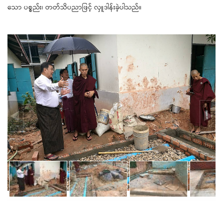
သော ပစ္စည်း၊ တတ်သိပညာဖြင့် လှူဒါန်းခဲ့ပါသည်။